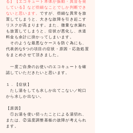
る】【エコキュート本体が振動・異音を発
している】など些細なことでしか判断でき
ないと思います。
ですが、些細な異常を放
置してしまうと、大きな故障を引き起こす
リスクが高まります。また、微量な水漏れ
も放置してしまうと、症状が悪化し、水道
料金も余計に掛かってしまいます。
そのような最悪なケースを防ぐ為にも、
代表的な5つの項目の症状・原因・応急処置
をまとめさせて頂きました。
一度ご自身のお使いのエコキュートを確
認していただきたいと思います。
１．【症状】
たし湯をしても水しか出てこない／蛇口
から水しか出ない。
【原因】
①お湯を使い切ったことによる湯切れ、
または、②温度調整基板の故障が考えられ
ます。