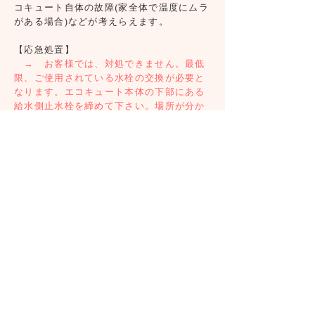
コキュート自体の故障(家全体で温度にムラ
がある場合)などが考えらえます。
【応急処置】
→ お客様では、対処できません。最低
限、ご使用されている水栓の交換が必要と
なります。エコキュート本体の下部にある
給水側止水栓を締めて下さい。場所が分か
らない場合は、とりあえず家全体の給水止
水栓を締めて、スマイルワンにお電話いた
だけき、状況をお伝えいただければ、伺っ
て、原因を調査して対応いたします。
５．【症状】
いつもよりシャワーの水圧が弱い。
【原因】
①台所や洗面所など、別の場所と同時使
用、②給湯の設定温度を下げ、蛇口の設定
温度を上げた、③止水栓が締まっている、
④フィルターが詰まっている。