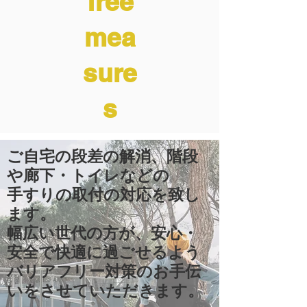
free
mea
sure
s
ご自宅の段差の解消、階段
や廊下・トイレなどの
手すりの取付の対応を致し
ます。
幅広い世代の方が、安心・
安全で快適に過ごせるよう
バリアフリー対策のお手伝
いをさせていただきます。