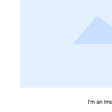
I’m an Ima