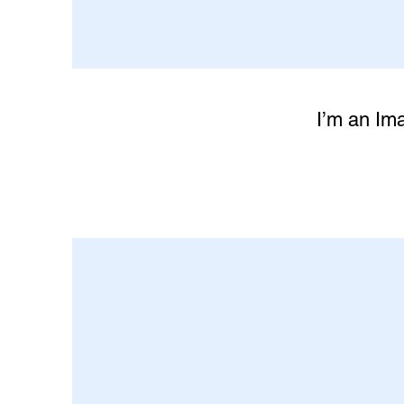
I’m an Ima