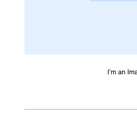
I’m an Ima