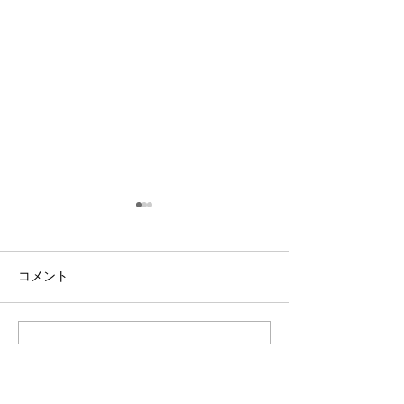
コメント
「お風呂のドアのパッキ
エコキュート
この投稿へのコメントは利用でき
なくなりました。詳細はサイト所
ンが切れてしまった」
『家族を想う一
有者にお問い合わせください。
Instagramより
話』Instagramよ